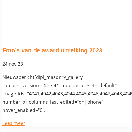
Foto’s van de award uitreiking 2023
24 nov 23
Nieuwsbericht[dipl_masonry_gallery
_builder_version="4.27.4" _module_preset="default"
image_ids="4041,4042,4043,4044,4045,4046,4047,4048,404
number_of_columns_last_edited="on|phone"
hover_enabled="0"...
Lees meer